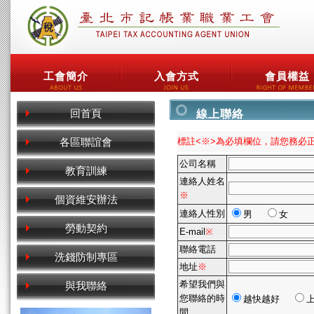
工會簡介
入會方式
會員權益
回首頁
線上聯絡
各區聯誼會
標註<※>為必填欄位，請您務必
公司名稱
教育訓練
連絡人姓名
※
個資維安辦法
連絡人性別
男
女
勞動契約
E-mail
※
聯絡電話
洗錢防制專區
地址
※
希望我們與
與我聯絡
您聯絡的時
越快越好
間