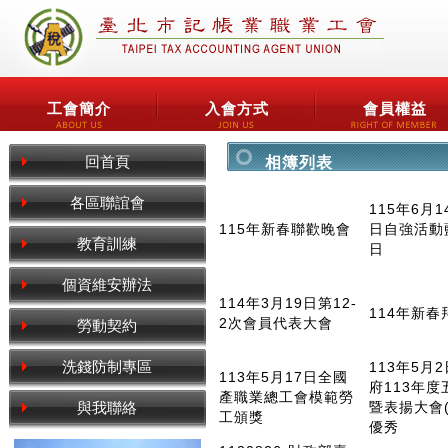
工會簡介
入會方式
會員權益
回首頁
相簿列表
各區聯誼會
115年6月1
115年新春聯歡晚會
日自強活動
教育訓練
日
個資維安辦法
114年3月19日第12-
114年新春
2次會員代表大會
勞動契約
洗錢防制專區
113年5月
113年5月17日全國
府113年
產職業總工會模範勞
與我聯絡
暨表揚大會
工頒獎
優秀